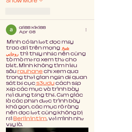
Show More
Like
Reply
ali88 kiki88
Apr 08
 Mình có lần lướt đọc mấy 
trao đổi trên mạng 
شيخ 
روحاني
 thì thấy nhắc nên cũng 
tò mò mở ra xem thử cho 
biết. Mình không tìm hiểu 
sâu 
rauhane
 chỉ xem qua 
trong thời gian ngắn để quan 
sát bố cục
 s3udy
 cách sắp 
xếp các mục và trình bày 
nội dung tổng thể. Cảm giác 
là các phần được trình bày 
khá gọn, các mục rõ ràng 
nên đọc lướt cũng không bị 
rối 
Berlinintim
, với mình như 
vậy là…