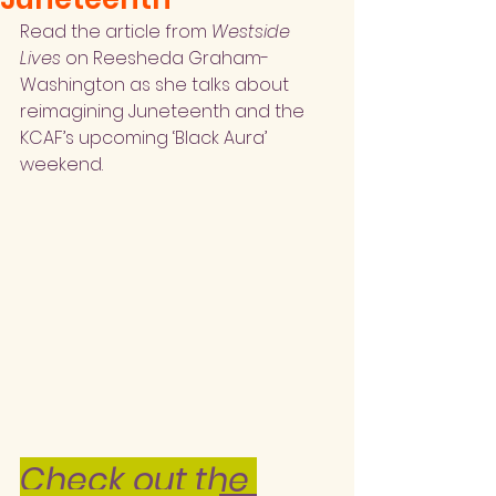
Read the article from 
Westside 
Lives 
on Reesheda Graham-
Washington as she talks about 
reimagining Juneteenth and the 
KCAF’s upcoming ‘Black Aura’ 
weekend.
Check out the 