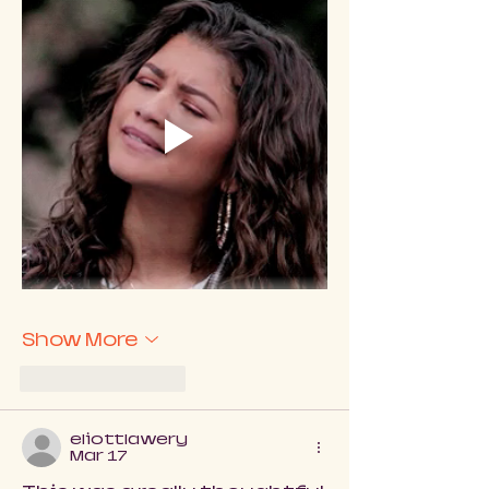
Show More
Like
Reply
eliottlawery
Mar 17