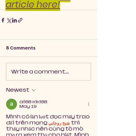
article here!
8 Comments
Write a comment...
Newest
ali88 kiki88
May 19
Mình có lần lướt đọc mấy trao 
đổi trên mạng 
شيخ روحاني
 thì 
thấy nhắc nên cũng tò mò 
mở ra xem thử cho biết. Mình 