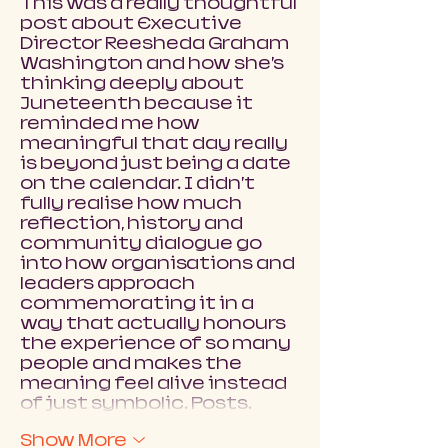
This was a really thoughtful 
post about Executive 
Director Reesheda Graham 
Washington and how she’s 
thinking deeply about 
Juneteenth because it 
reminded me how 
meaningful that day really 
is beyond just being a date 
on the calendar. I didn’t 
fully realise how much 
reflection, history and 
community dialogue go 
into how organisations and 
leaders approach 
commemorating it in a 
way that actually honours 
the experience of so many 
people and makes the 
meaning feel alive instead 
of just symbolic. Posts…
Show More