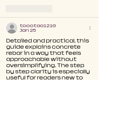
Like
Reply
toootaa1210
Jan 25
Detailed and practical, this 
guide explains concrete 
rebar in a way that feels 
approachable without 
oversimplifying. The step 
by step clarity is especially 
useful for readers new to 
the subject. I recently 
came across a 
construction related 
explanation on 
https://hurenberlin.com
 th
at offered a similar level of 
clarity, and this article fits 
right in with that quality. 
Great
 شيخ روحاني
 resource. 