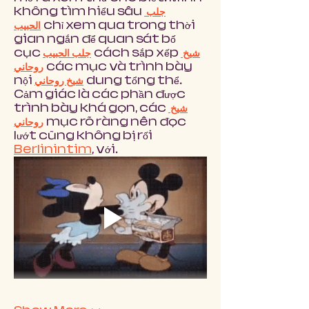
không tìm hiểu sâu 
جلب 
الحبيب
 chỉ xem qua trong thời 
gian ngắn để quan sát bố 
cục 
جلب الحبيب
 cách sắp xếp 
شيخ 
روحاني
 các mục và trình bày 
nội 
شيخ روحاني
 dung tổng thể. 
Cảm giác là các phần được 
trình bày khá gọn, các 
شيخ 
روحاني
 mục rõ ràng nên đọc 
lướt cũng không bị rối 
Berlinintim
, với…